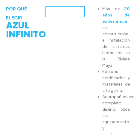
POR QUÉ
Más de
20
años de
ELEGIR
experiencia
AZUL
en
INFINITO
construcción
e instalación
de sistemas
hidráulicos en
la Riviera
Maya.
Equipos
certificados y
materiales de
alta gama.
Acompañamien
completo:
diseño, obra
civil,
equipamiento
y